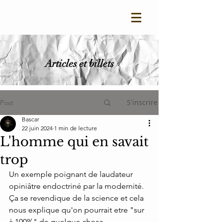
Articles et billets
S'inscrire
Post
Bascar
22 juin 2024
1 min de lecture
L'homme qui en savait
trop
Un exemple poignant de laudateur 
opiniâtre endoctriné par la modernité.
Ça se revendique de la science et cela 
nous explique qu'on pourrait etre "sur 
à 100%" de quelque chose.