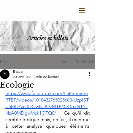
Articles et billets
S'inscrire
Post
Bascar
20 janv. 2021
2 min de lecture
Ecologie
https://www.facebook.com/LaPremiere
RTBF/videos/1018432765025683/UzpfST
U5MDAxODQwNDQzMTE4ODoxNTYz
NzA0MDgwMzk1OTQ0/
   Ce qu'il dit 
semble logique mais, en fait, il manque 
à cette analyse quelques éléments 
fondamentaux.