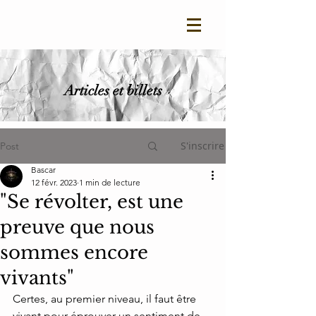
Articles et billets
S'inscrire
Post
Bascar
12 févr. 2023
1 min de lecture
"Se révolter, est une
preuve que nous
sommes encore
vivants"
Certes, au premier niveau, il faut être 
vivant pour éprouver un sentiment de 