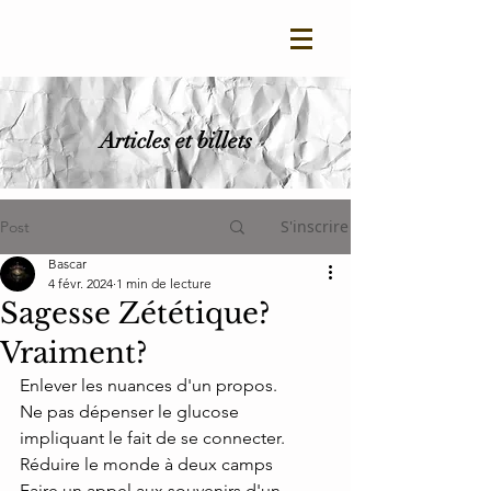
Articles et billets
S'inscrire
Post
Bascar
4 févr. 2024
1 min de lecture
Sagesse Zététique?
Vraiment?
Enlever les nuances d'un propos.
Ne pas dépenser le glucose 
impliquant le fait de se connecter.
Réduire le monde à deux camps
Faire un appel aux souvenirs d'un 