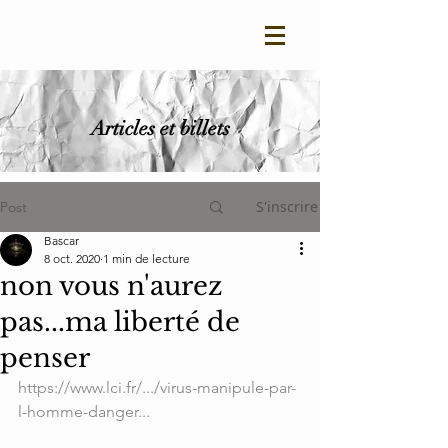
Articles et billets
S'inscrire
Post
Bascar
8 oct. 2020
1 min de lecture
non vous n'aurez
pas...ma liberté de
penser
https://www.lci.fr/.../virus-manipule-par-
l-homme-danger...