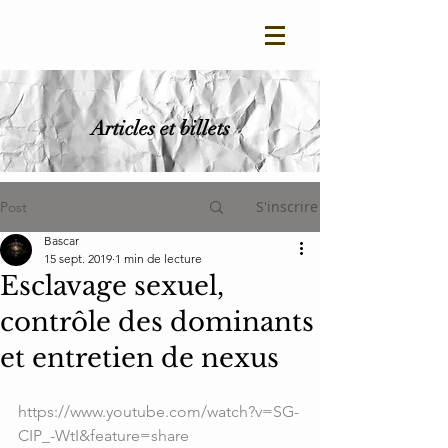
Articles et billets
S'inscrire
Post
Bascar
15 sept. 2019
1 min de lecture
Esclavage sexuel,
contrôle des dominants
et entretien de nexus
https://www.youtube.com/watch?v=SG-
CIP_-WtI&feature=share